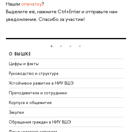
Нашли
опечатку
?
Выделите её, нажмите Ctrl+Enter и отправьте нам
уведомление. Спасибо за участие!
О ВЫШКЕ
Цифры и факты
Л
Руководство и структура
Д
Устойчивое развитие в НИУ ВШЭ
О
Преподаватели и сотрудники
П
Корпуса и общежития
В
Закупки
П
Обращения граждан в НИУ ВШЭ
А
Фонд целевого капитала
Д