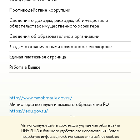
Противодействие коррупции
Ц
Сведения о доходах, расходах, об имуществе и
Б
обязательствах имущественного характера
О
Сведения об образовательной организации
О
Людям с ограниченными возможностями здоровья
Единая платежная страница
Работа в Вышке
http://www.minobrnauki.gov.ru/
Министерство науки и высшего образования РФ
https://edu.gov.ru/
Министерство просвещения РФ
https://elearning.hse.ru/mooc
Мы используем файлы cookies для улучшения работы сайта
Массовые открытые онлайн-курсы
НИУ ВШЭ и большего удобства его использования. Более
подробную информацию об использовании файлов cookies