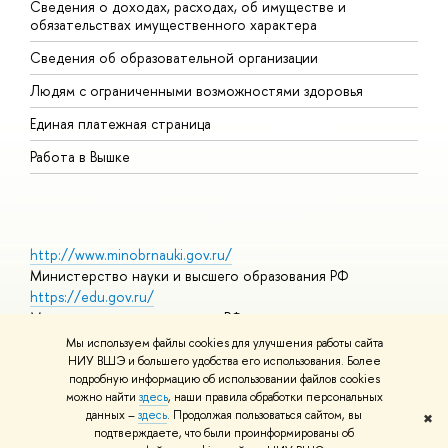
Сведения о доходах, расходах, об имуществе и
Б
обязательствах имущественного характера
О
Сведения об образовательной организации
О
Людям с ограниченными возможностями здоровья
Единая платежная страница
Работа в Вышке
http://www.minobrnauki.gov.ru/
Министерство науки и высшего образования РФ
https://edu.gov.ru/
Министерство просвещения РФ
https://elearning.hse.ru/mooc
Мы используем файлы cookies для улучшения работы сайта
Массовые открытые онлайн-курсы
НИУ ВШЭ и большего удобства его использования. Более
подробную информацию об использовании файлов cookies
можно найти
здесь
, наши правила обработки персональных
данных –
здесь
. Продолжая пользоваться сайтом, вы
✖
© НИУ ВШЭ 1993–2026
Адреса и контакты
Условия
подтверждаете, что были проинформированы об
использования материалов
Политика конфиденциальности
Карта