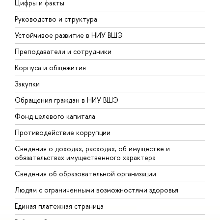
Цифры и факты
Л
Руководство и структура
Д
Устойчивое развитие в НИУ ВШЭ
О
Преподаватели и сотрудники
П
Корпуса и общежития
В
Закупки
П
Обращения граждан в НИУ ВШЭ
А
Фонд целевого капитала
Д
Противодействие коррупции
Ц
Сведения о доходах, расходах, об имуществе и
Б
обязательствах имущественного характера
О
Сведения об образовательной организации
О
Людям с ограниченными возможностями здоровья
Единая платежная страница