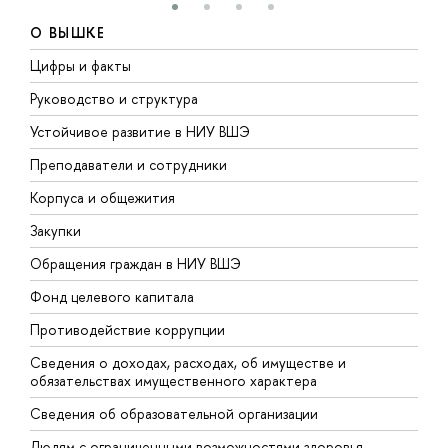
О ВЫШКЕ
Цифры и факты
Л
Руководство и структура
Д
Устойчивое развитие в НИУ ВШЭ
О
Преподаватели и сотрудники
П
Корпуса и общежития
В
Закупки
П
Обращения граждан в НИУ ВШЭ
А
Фонд целевого капитала
Д
Противодействие коррупции
Ц
Сведения о доходах, расходах, об имуществе и
Б
обязательствах имущественного характера
О
Сведения об образовательной организации
О
Людям с ограниченными возможностями здоровья