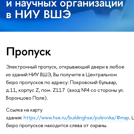
и научных организаций
в НИУ ВШЭ
Пропуск
Электронный пропуск, открывающий двери в любое
из зданий НИУ ВШЭ, Вы получите в Центральном
бюро пропусков по адресу: Покровский бульвар,
д.11, корпус Z, пом. Z117 (вход №4 со стороны ул.
Воронцово Поле).
Ссылка на карту
здания:
https://www.hse.ru/buildinghse/pokrovka/#map
.
бюро пропусков находится слева от охраны.