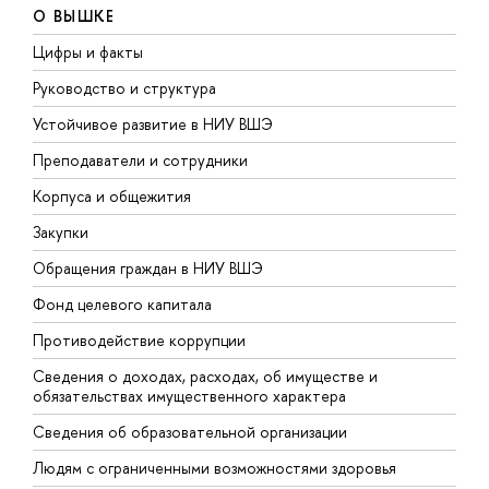
О ВЫШКЕ
Цифры и факты
Л
Руководство и структура
Д
Устойчивое развитие в НИУ ВШЭ
О
Преподаватели и сотрудники
П
Корпуса и общежития
В
Закупки
П
Обращения граждан в НИУ ВШЭ
А
Фонд целевого капитала
Д
Противодействие коррупции
Ц
Сведения о доходах, расходах, об имуществе и
Б
обязательствах имущественного характера
О
Сведения об образовательной организации
О
Людям с ограниченными возможностями здоровья