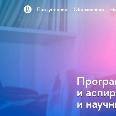
Поступление
Образование
На
Програ
и аспир
и науч