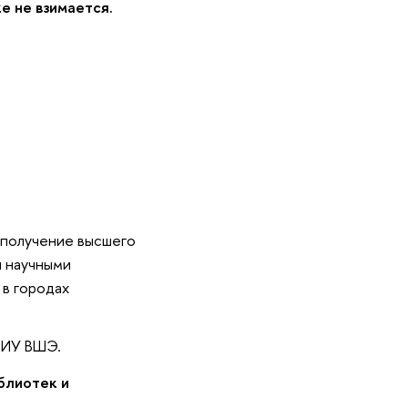
е не взимается.
(получение высшего
 научными
в городах
НИУ ВШЭ.
блиотек и