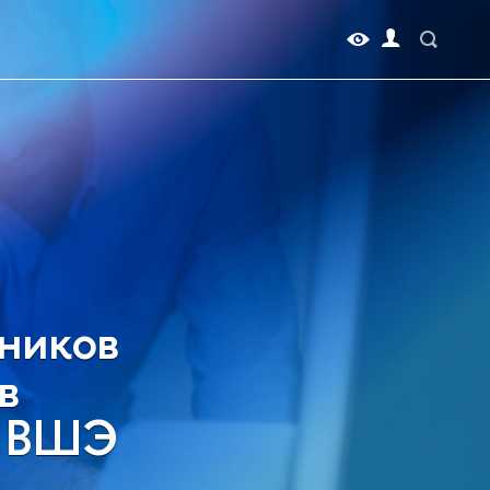
ников
в
У ВШЭ