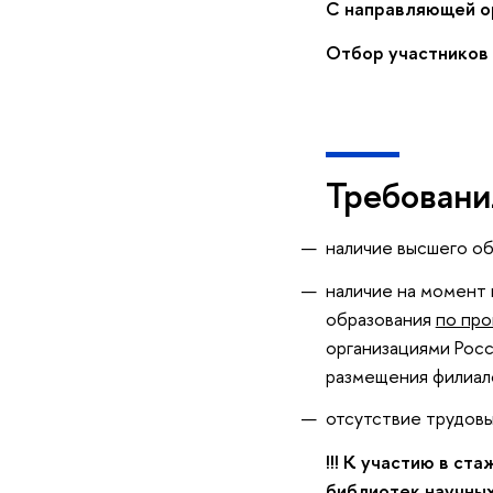
С направляющей ор
Отбор участников 
Требовани
наличие высшего об
наличие на момент 
образования
по про
организациями Росс
размещения филиал
отсутствие трудовы
!!!
К участию в ста
библиотек научных