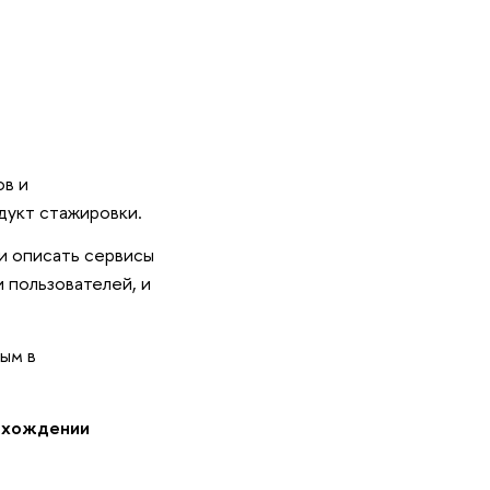
в и
одукт стажировки.
 и описать сервисы
 пользователей, и
ым в
охождении