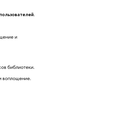
пользователей.
бщение и
сов библиотеки.
 и воплощение.