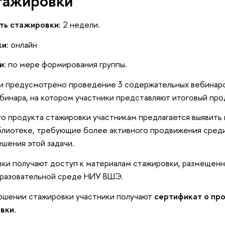
тажировки
ь стажировки:
2 недели.
ки
: онлайн
и:
по мере формирования группы.
ки предусмотрено проведение 3 содержательных вебинаро
бинара, на котором участники представляют итоговый пр
го продукта стажировки участникам предлагается выявить
иблиотеке, требующие более активного продвижения среди
шения этой задачи.
ки получают доступ к материалам стажировки, размещенн
разовательной среде НИУ ВШЭ.
ршении стажировки участники получают
сертификат о пр
вки
.