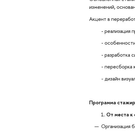
изменений, основан
Акцент в перерабо
- реализация 
- особенности
- разработка 
- пересборка 
- дизайн визу
Программа стажир
От места к
Организация б