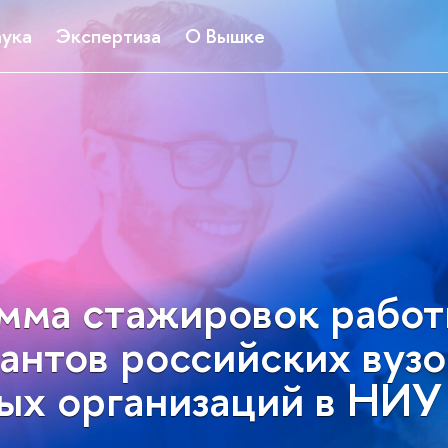
ука
Экспертиза
О Вышке
мма стажировок работ
антов российских вузо
ных организаций в НИ