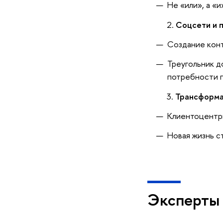
Не «или», а «
Соцсети и 
Создание конт
Треугольник д
потребности п
Трансформа
Клиентоцентри
Новая жизнь с
Эксперты