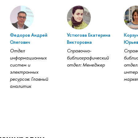
Федоров Андрей
Устюгова Екатерина
Корзу
Олегович
Викторовна
Юрьев
Отдел
Справочно-
Справ
информационных
библиографический
библи
систем и
отдел: Менеджер
отдел
электронных
интер
ресурсов: Главный
марке
аналитик