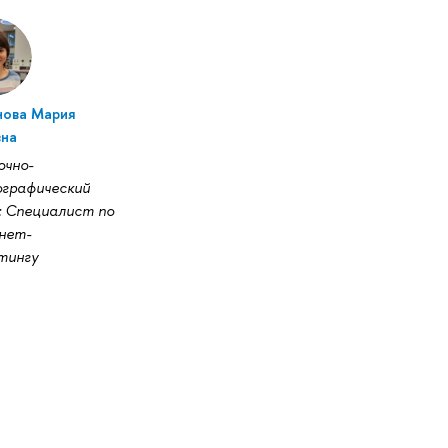
нова Мария
на
очно-
ографический
: Специалист по
нет-
тингу