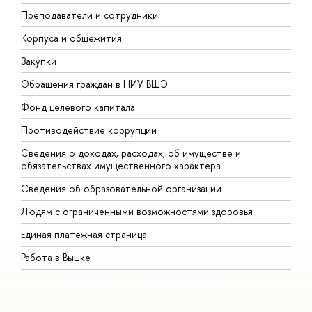
Преподаватели и сотрудники
П
Корпуса и общежития
В
Закупки
П
Обращения граждан в НИУ ВШЭ
А
Фонд целевого капитала
Д
Противодействие коррупции
Ц
Сведения о доходах, расходах, об имуществе и
Б
обязательствах имущественного характера
О
Сведения об образовательной организации
О
Людям с ограниченными возможностями здоровья
Единая платежная страница
Работа в Вышке