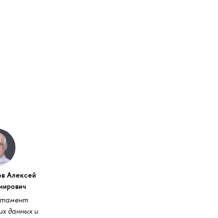
ов Алексей
мирович
ртамент
их данных и