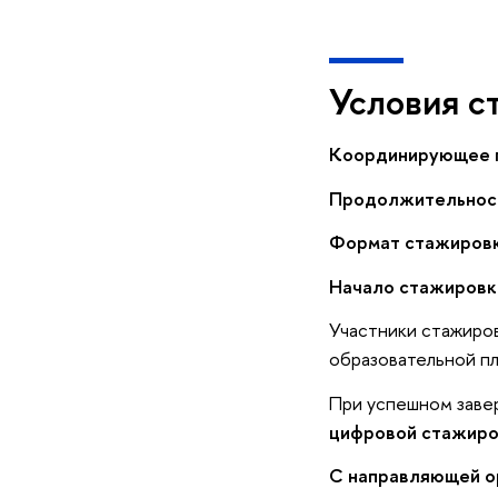
Условия с
Координирующее 
Продолжительност
Формат стажировк
Начало стажировк
Участники стажиров
образовательной п
При успешном заве
цифровой стажиро
С направляющей ор