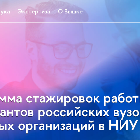
ука
Экспертиза
О Вышке
мма стажировок работ
антов российских вузо
ных организаций в НИ