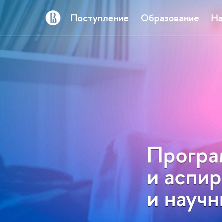
Поступление
Образование
На
Програ
и аспир
и науч