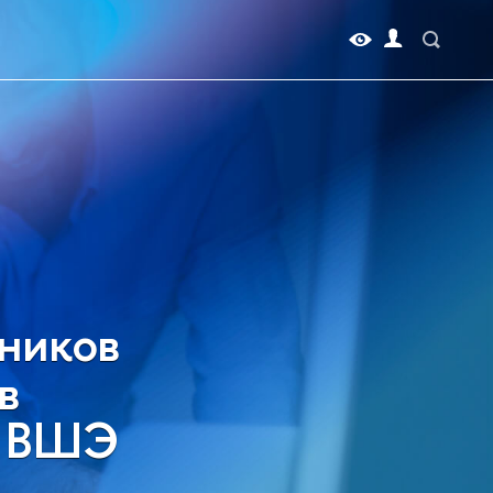
ников
в
У ВШЭ