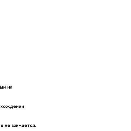
ым на
охождении
е не взимается.