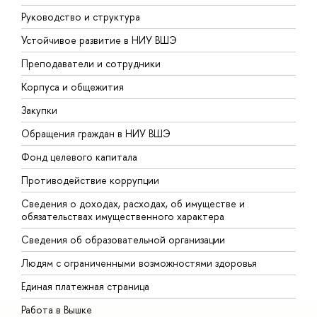
Руководство и структура
Д
Устойчивое развитие в НИУ ВШЭ
О
Преподаватели и сотрудники
П
Корпуса и общежития
В
Закупки
П
Обращения граждан в НИУ ВШЭ
А
Фонд целевого капитала
Д
Противодействие коррупции
Ц
Сведения о доходах, расходах, об имуществе и
Б
обязательствах имущественного характера
О
Сведения об образовательной организации
О
Людям с ограниченными возможностями здоровья
Единая платежная страница
Работа в Вышке