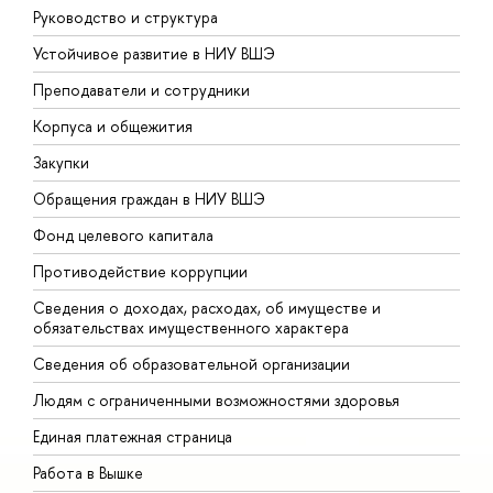
Руководство и структура
Д
Устойчивое развитие в НИУ ВШЭ
О
Преподаватели и сотрудники
П
Корпуса и общежития
В
Закупки
П
Обращения граждан в НИУ ВШЭ
А
Фонд целевого капитала
Д
Противодействие коррупции
Ц
Сведения о доходах, расходах, об имуществе и
Б
обязательствах имущественного характера
О
Сведения об образовательной организации
О
Людям с ограниченными возможностями здоровья
Единая платежная страница
Работа в Вышке