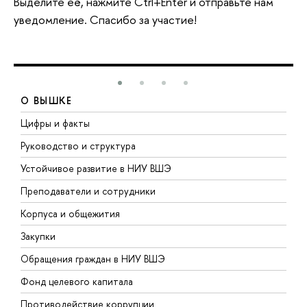
Выделите её, нажмите Ctrl+Enter и отправьте нам
уведомление. Спасибо за участие!
О ВЫШКЕ
Цифры и факты
Л
Руководство и структура
Д
Устойчивое развитие в НИУ ВШЭ
О
Преподаватели и сотрудники
П
Корпуса и общежития
В
Закупки
П
Обращения граждан в НИУ ВШЭ
А
Фонд целевого капитала
Д
Противодействие коррупции
Ц