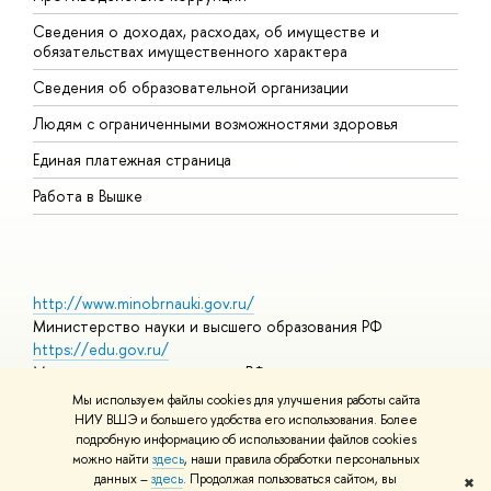
Сведения о доходах, расходах, об имуществе и
Б
обязательствах имущественного характера
О
Сведения об образовательной организации
О
Людям с ограниченными возможностями здоровья
Единая платежная страница
Работа в Вышке
http://www.minobrnauki.gov.ru/
Министерство науки и высшего образования РФ
https://edu.gov.ru/
Министерство просвещения РФ
https://elearning.hse.ru/mooc
Мы используем файлы cookies для улучшения работы сайта
Массовые открытые онлайн-курсы
НИУ ВШЭ и большего удобства его использования. Более
подробную информацию об использовании файлов cookies
можно найти
здесь
, наши правила обработки персональных
данных –
здесь
. Продолжая пользоваться сайтом, вы
✖
© НИУ ВШЭ 1993–2026
Адреса и контакты
Условия