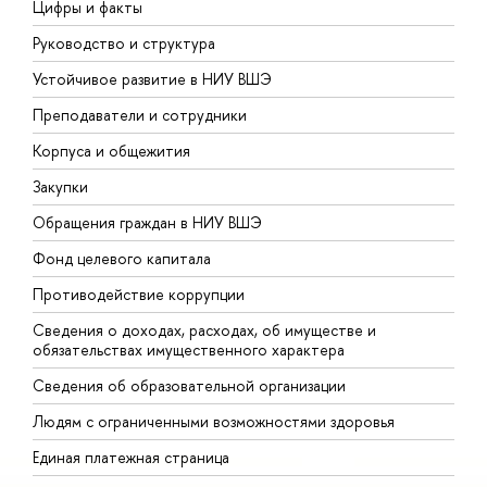
Цифры и факты
Л
Руководство и структура
Д
Устойчивое развитие в НИУ ВШЭ
О
Преподаватели и сотрудники
П
Корпуса и общежития
В
Закупки
П
Обращения граждан в НИУ ВШЭ
А
Фонд целевого капитала
Д
Противодействие коррупции
Ц
Сведения о доходах, расходах, об имуществе и
Б
обязательствах имущественного характера
О
Сведения об образовательной организации
О
Людям с ограниченными возможностями здоровья
Единая платежная страница