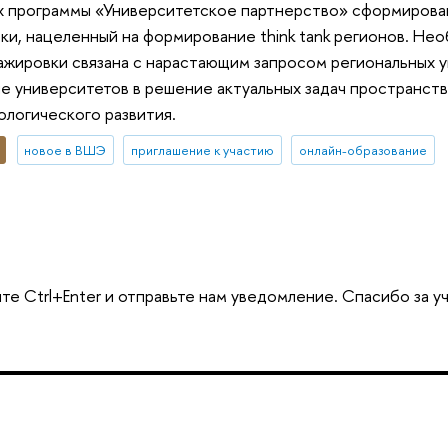
х программы «Университетское партнерство» сформирова
и, нацеленный на формирование think tank регионов. Не
ажировки связана с нарастающим запросом региональных 
е университетов в решение актуальных задач пространств
ологического развития.
новое в ВШЭ
приглашение к участию
онлайн-образование
те Ctrl+Enter и отправьте нам уведомление. Спасибо за у