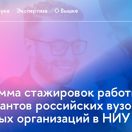
ука
Экспертиза
О Вышке
мма стажировок работ
антов российских вузо
ных организаций в НИ