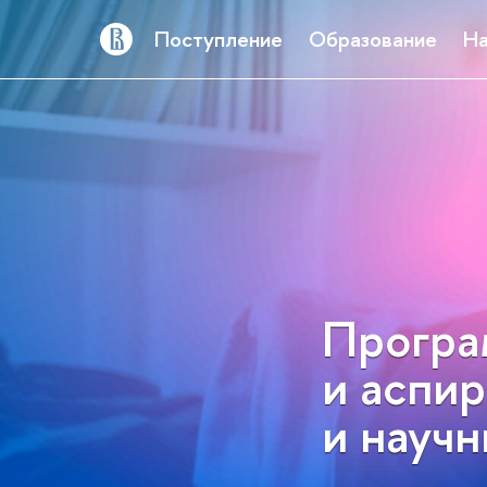
Поступление
Образование
На
Програ
и аспир
и науч