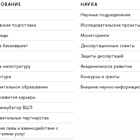
ЗОВАНИЕ
НАУКА
Научные подразделения
вская подготовка
Исследовательские проекты
иады
Мониторинги
в бакалавриат
Диссертационные советы
Защиты диссертаций
в магистратуру
Академическое развитие
нтура
Конкурсы и гранты
ительное образование
Внешние научно-информаци
развития карьеры
-инкубатор ВШЭ
вательные партнерства
ая связь и взаимодействие с
телями услуг