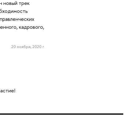
н новый трек
обходимость
управленческих
енного, кадрового,
20 ноября, 2020 г.
частие!