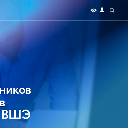
ников
в
У ВШЭ