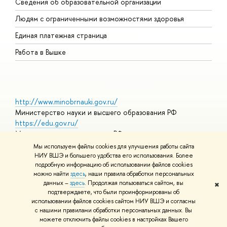
Сведения об образовательной организации
О
Людям с ограниченными возможностями здоровья
Единая платежная страница
Работа в Вышке
http://www.minobrnauki.gov.ru/
Министерство науки и высшего образования РФ
https://edu.gov.ru/
Министерство просвещения РФ
https://elearning.hse.ru/mooc
Мы используем файлы cookies для улучшения работы сайта
Массовые открытые онлайн-курсы
НИУ ВШЭ и большего удобства его использования. Более
подробную информацию об использовании файлов cookies
можно найти
здесь
, наши правила обработки персональных
данных –
здесь
. Продолжая пользоваться сайтом, вы
✖
© НИУ ВШЭ 1993–2026
Адреса и контакты
Условия
подтверждаете, что были проинформированы об
использования материалов
Политика конфиденциальности
Карта
использовании файлов cookies сайтом НИУ ВШЭ и согласны
сайта
с нашими правилами обработки персональных данных. Вы
Шрифты HSE Sans и HSE Slab разработаны в
Школе дизайна НИУ
можете отключить файлы cookies в настройках Вашего
ВШЭ