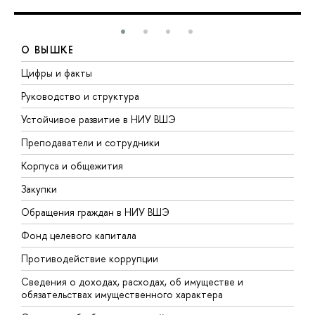
О ВЫШКЕ
Цифры и факты
Л
Руководство и структура
Д
Устойчивое развитие в НИУ ВШЭ
О
Преподаватели и сотрудники
П
Корпуса и общежития
В
Закупки
П
Обращения граждан в НИУ ВШЭ
А
Фонд целевого капитала
Д
Противодействие коррупции
Ц
Сведения о доходах, расходах, об имуществе и
Б
обязательствах имущественного характера
О