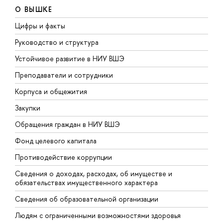
О ВЫШКЕ
Цифры и факты
Л
Руководство и структура
Д
Устойчивое развитие в НИУ ВШЭ
О
Преподаватели и сотрудники
П
Корпуса и общежития
В
Закупки
П
Обращения граждан в НИУ ВШЭ
А
Фонд целевого капитала
Д
Противодействие коррупции
Ц
Сведения о доходах, расходах, об имуществе и
Б
обязательствах имущественного характера
О
Сведения об образовательной организации
О
Людям с ограниченными возможностями здоровья